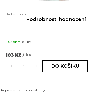
a
j
Průměrné
Neohodnoceno
í
hodnocení
Podrobnosti hodnocení
produktu
t
je
0,0
?
z
5
Skladem
(>5 ks)
hvězdiček.
HLEDAT
183 Kč
/ ks
Měrná
cena:
DO KOŠÍKU
D
o
p
Popis produktu není dostupný
o
r
u
č