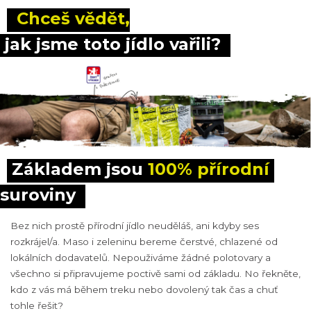
u
 Chceš vědět,
j
e
 jak jsme toto jídlo vařili?
m
e
CHILLI
CON
CARNE
285
Základem jsou 
100% přírodní
Kč
suroviny
Bez nich prostě přírodní jídlo neuděláš, ani kdyby ses
rozkrájel/a. Maso i zeleninu bereme čerstvé, chlazené od
lokálních dodavatelů. Nepouživáme žádné polotovary a
všechno si připravujeme poctivě sami od základu. No řekněte,
kdo z vás má během treku nebo dovolený tak čas a chuť
tohle řešit?