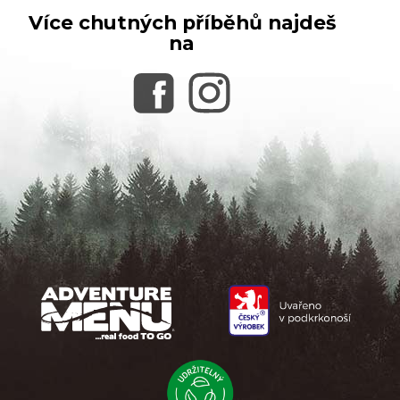
Více chutných příběhů najdeš
na
Z
á
p
a
t
í