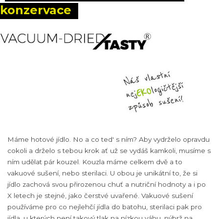
konzervace
Máme hotové jídlo. No a co ted' s ním? Aby vydrželo opravdu
cokoli a drželo s tebou krok ať už se vydáš kamkoli, musíme s
ním udělat pár kouzel. Kouzla máme celkem dvě a to
vakuové sušení, nebo sterilaci. U obou je unikátní to, že si
jídlo zachová svou přirozenou chuť a nutriční hodnoty a i po
X letech je stejné, jako čerstvé uvařené. Vakuové sušení
používáme pro co nejlehčí jídla do batohu, sterilaci pak pro
jídla, u kterých není takový tlak na nízkou váhu, nýbrž na