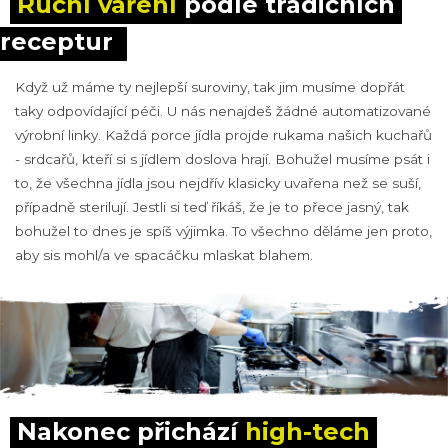
Ruční vaření
 podle tradičních 
receptur
Když už máme ty nejlepší suroviny, tak jim musíme dopřát
taky odpovídající péči. U nás nenajdeš žádné automatizované
výrobní linky. Každá porce jídla projde rukama našich kuchařů
- srdcařů, kteří si s jídlem doslova hrají. Bohužel musíme psát i
to, že všechna jídla jsou nejdřív klasicky uvařena než se suší,
případně sterilují. Jestli si teď říkáš, že je to přece jasný, tak
bohužel to dnes je spíš výjimka. To všechno děláme jen proto,
aby sis mohl/a ve spacáčku mlaskat blahem.
Nakonec přichází 
high-tech 