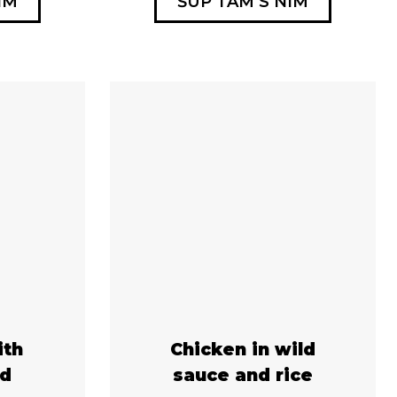
ÍM
ŠUP TAM S NÍM
ith
Chicken in wild
nd
sauce and rice