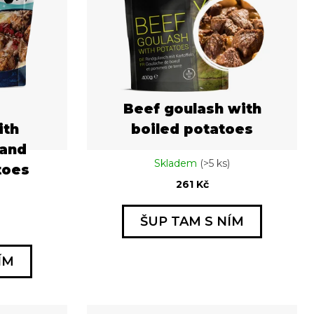
Beef goulash with
ith
boiled potatoes
 and
Skladem
(>5 ks)
toes
261 Kč
ŠUP TAM S NÍM
ÍM