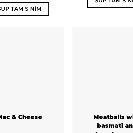
ŠUP TAM S N
ŠUP TAM S NÍM
Mac & Cheese
Meatballs w
basmati a