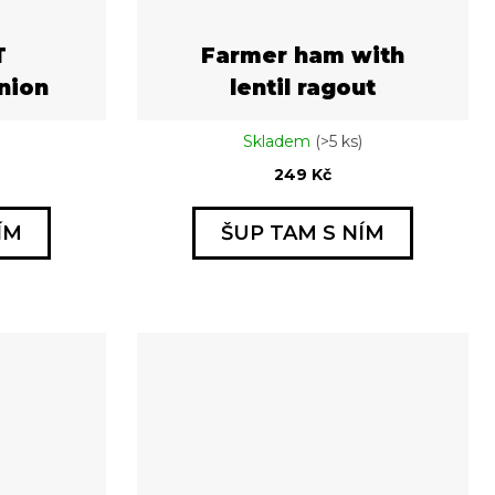
T
Farmer ham with
nion
lentil ragout
Skladem
(>5 ks)
249 Kč
ÍM
ŠUP TAM S NÍM