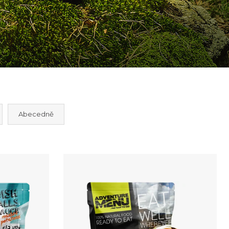
 RAGÚ S
OROVÝMI
KY
Abecedně