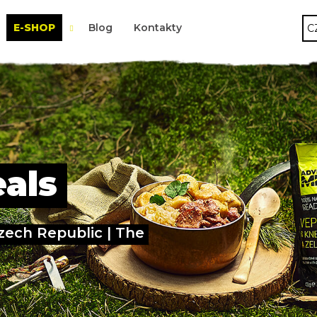
E-SHOP
Blog
Kontakty
C
 potřebujete najít?
HLEDAT
als
Doporučujeme
zech Republic | The 