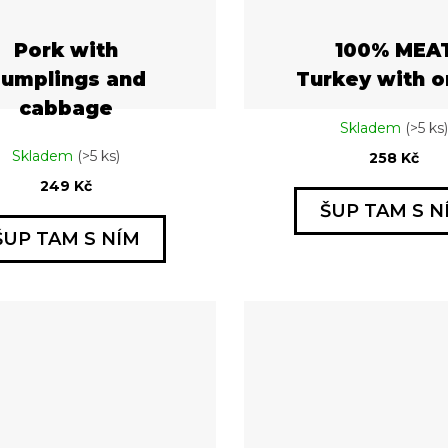
Pork with
100% MEA
umplings and
Turkey with o
cabbage
Skladem
(>5 ks)
Skladem
(>5 ks)
258 Kč
249 Kč
ŠUP TAM S N
ŠUP TAM S NÍM