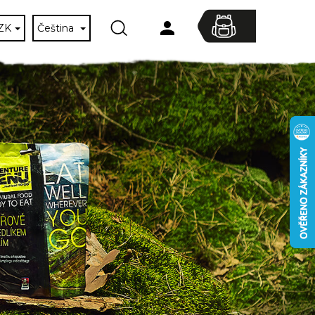
ZK
Čeština
Hledat
Nákupní
Přihlášení
košík
Následující