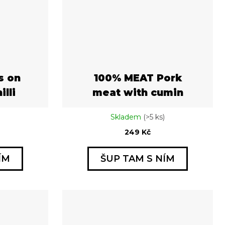
s on
100% MEAT Pork
lli
meat with cumin
Skladem
(>5 ks)
249 Kč
ÍM
ŠUP TAM S NÍM