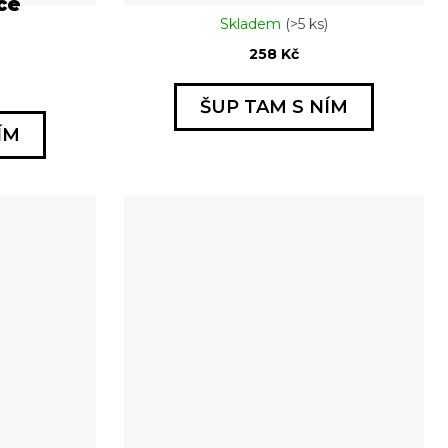
ce
Skladem
(>5 ks)
258 Kč
ŠUP TAM S NÍM
ÍM