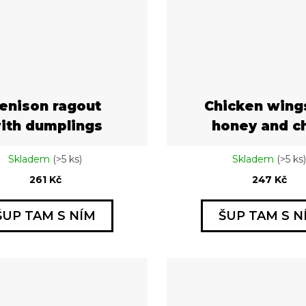
enison ragout
Chicken wing
ith dumplings
honey and chi
Skladem
(>5 ks)
Skladem
(>5 ks)
261 Kč
247 Kč
ŠUP TAM S NÍM
ŠUP TAM S N