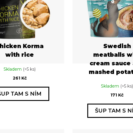
hicken Korma
Swedish
with rice
meatballs w
cream sauce
Skladem
(>5 ks)
mashed pota
261 Kč
Skladem
(>5 ks)
ŠUP TAM S NÍM
171 Kč
ŠUP TAM S N