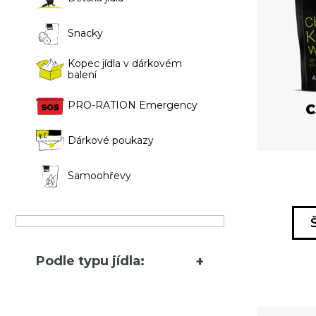
r
s
í
o
p
p
Snacky
d
r
a
Kopec jídla v dárkovém
balení
u
o
n
k
d
e
PRO-RATION Emergency
C
t
u
l
Dárkové poukazy
ů
k
Samoohřevy
t
ů
Podle typu jídla: