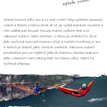
Máme hotové jídlo. No a co ted' s ním? Aby vydrželo opravdu
cokoli a drželo s tebou krok ať už se vydáš kamkoli, musíme s
ním udělat pár kouzel. Kouzla máme celkem dvě a to
vakuové sušení, nebo sterilaci. U obou je unikátní to, že si
jídlo zachová svou přirozenou chuť a nutriční hodnoty a i po
X letech je stejné, jako čerstvé uvařené. Vakuové sušení
používáme pro co nejlehčí jídla do batohu, sterilaci pak pro
jídla, u kterých není takový tlak na nízkou váhu, nýbrž na
rychlost přípravy.