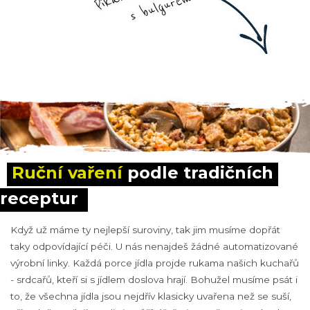
Ruční vaření
 podle tradičních 
receptur
Když už máme ty nejlepší suroviny, tak jim musíme dopřát
taky odpovídající péči. U nás nenajdeš žádné automatizované
výrobní linky. Každá porce jídla projde rukama našich kuchařů
- srdcařů, kteří si s jídlem doslova hrají. Bohužel musíme psát i
to, že všechna jídla jsou nejdřív klasicky uvařena než se suší,