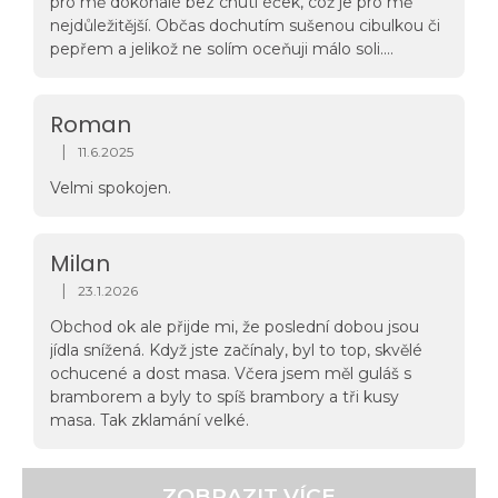
pro mě dokonalé bez chuti éček, což je pro mě
nejdůležitější. Občas dochutím sušenou cibulkou či
pepřem a jelikož ne solím oceňuji málo soli.
Vyzkoušela jsem i červí penne a musím přiznat, že
takovou nálož proteinů moje tělo nebylo schopno
ani přijmout a veliké díky za porridge - do teď jsem
Roman
se šidila na snídaních. Nejlepší volba v jídle na cesty.
|
11.6.2025
Hodnocení obchodu je 5 z 5 hvězdiček.
PS: Vaše vzkazy mě vždy dodají víc chuti do toho :)
Velmi spokojen.
Milan
|
23.1.2026
Hodnocení obchodu je 5 z 5 hvězdiček.
Obchod ok ale přijde mi, že poslední dobou jsou
jídla snížená. Když jste začínaly, byl to top, skvělé
ochucené a dost masa. Včera jsem měl guláš s
bramborem a byly to spíš brambory a tři kusy
masa. Tak zklamání velké.
ZOBRAZIT VÍCE