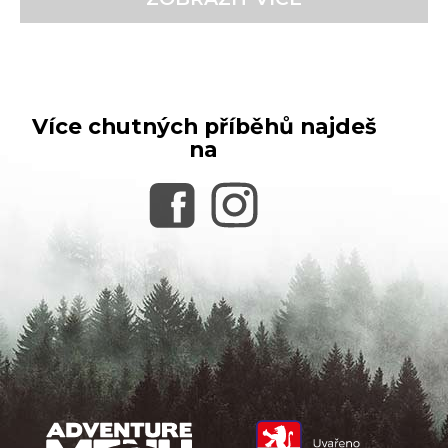
Více chutných příběhů najdeš
na
Z
á
p
a
t