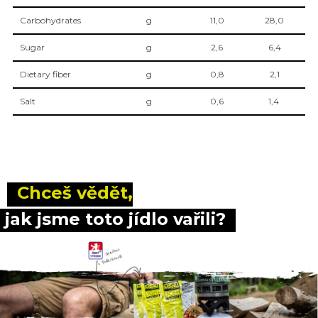
Carbohydrates
g
11,0
28,0
Sugar
g
2,6
6,4
Dietary fiber
g
0,8
2,1
Salt
g
0,6
1,4
 Chceš vědět,
 jak jsme toto jídlo vařili?