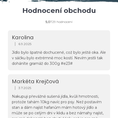
Hodnocení obchodu
Průměrné
5,0
729 hodnocení
hodnocení
obchodu
je
Karolina
5,0
z
|
6.9.2025
Hodnocení obchodu je 5 z 5 hvězdiček.
5
hvězdiček.
Jídlo bylo špatně dochucené, což bylo ještě oka. Ale
v sáčku bylo extrémně moc kostí. Nevím jestli tak
doháníte gramáž do 300g #e23#
Markéta Krejčová
|
3.7.2025
Hodnocení obchodu je 5 z 5 hvězdiček.
Nakupuji převážně sušená jídla, kvůli hmotnosti,
protože tahám 10kg navíc pro psy. Než postavím
stan a dám najíst hafanům mám hotový jídlo a
může se po celým dni v klidu a bez námahy najíst,