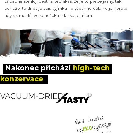
případně sterilují. Jestli si teď říkáš, že je to přece jasný, tak
bohužel to dnes je spíš výjimka. To všechno děláme jen proto,
aby sis mohl/a ve spacáčku mlaskat blahem.
Nakonec přichází 
high-tech 
konzervace