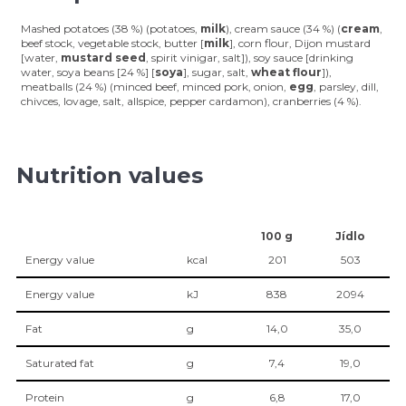
Mashed potatoes (38 %) (potatoes,
milk
), cream sauce (34 %) (
cream
,
beef stock, vegetable stock, butter [
milk
], corn flour, Dijon mustard
[water,
mustard seed
, spirit vinigar, salt]), soy sauce [drinking
water, soya beans [24 %] [
soya
], sugar, salt,
wheat flour
]),
meatballs (24 %) (minced beef, minced pork, onion,
egg
, parsley, dill,
chivces, lovage, salt, allspice, pepper cardamon), cranberries (4 %).
Nutrition values
100 g
Jídlo
Energy value
kcal
201
503
Energy value
kJ
838
2094
Fat
g
14,0
35,0
Saturated fat
g
7,4
19,0
Protein
g
6,8
17,0