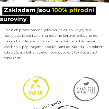
Základem jsou 
100% přírodní
suroviny
Bez nich prostě přírodní jídlo neuděláš, ani kdyby ses
rozkrájel/a. Maso i zeleninu bereme čerstvé, chlazené od
lokálních dodavatelů. Nepouživáme žádné polotovary a
všechno si připravujeme poctivě sami od základu. No řekněte,
kdo z vás má během treku nebo dovolený tak čas a chuť
tohle řešit?