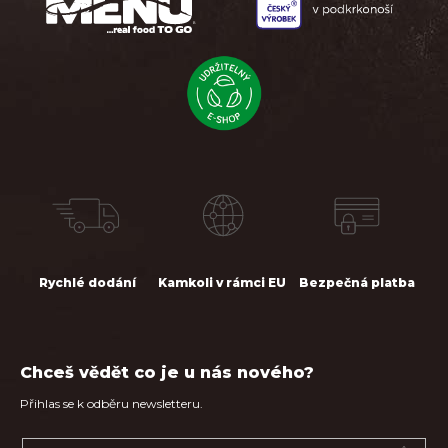
í
Rychlé dodání
Kamkoli v rámci EU
Bezpečná platba
Chceš vědět co je u nás nového?
Přihlas se k odběru newsletteru.