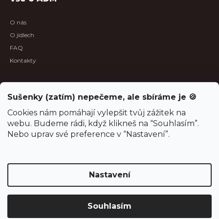
O nás
O jídlech
FAQ
Kontakty
B2B sekce
Sušenky (zatím) nepečeme, ale sbíráme je 🍪
B2B spolupráce
Cookies nám pomáhají vylepšit tvůj zážitek na
webu. Budeme rádi, když klikneš na “Souhlasím”.
Aktuality
Nebo uprav své preference v “Nastavení”.
Oznámení o odštěpení společnosti
Projekty, dotace, povinná publicita
Nastavení
Vytvořil Shoptet
Souhlasím