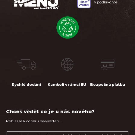
í
Rychlé dodání
Kamkoli v rámci EU
Bezpečná platba
Chceš vědět co je u nás nového?
Přihlas se k odběru newsletteru.