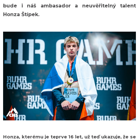
bude i náš ambasador a neuvěřitelný talent
a
j
Honza Štípek.
í
t
?
HLEDAT
D
o
p
o
r
u
č
Honza, kterému je teprve 16 let, už teď ukazuje, že se