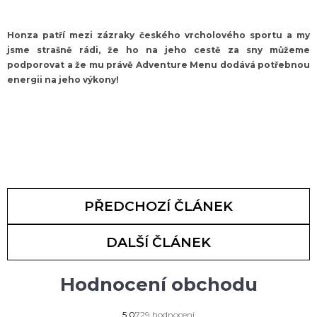
Honza patří mezi zázraky českého vrcholového sportu a my
jsme strašně rádi, že ho na jeho cestě za sny můžeme
podporovat a že mu právě Adventure Menu dodává potřebnou
energii na jeho výkony!
PŘEDCHOZÍ ČLÁNEK
DALŠÍ ČLÁNEK
Hodnocení obchodu
Průměrné
5,0
729 hodnocení