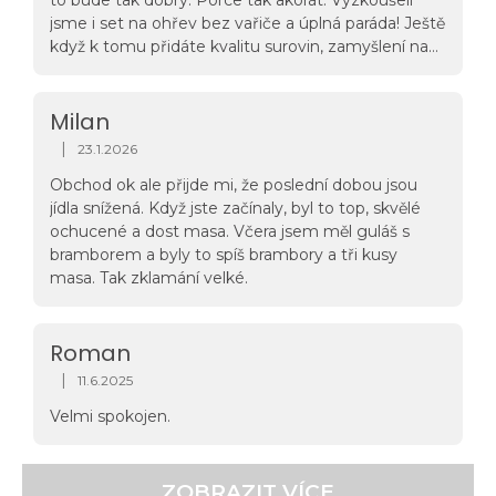
nesmím zapomenout na jerky – konkrétně Trailmix
jsme i set na ohřev bez vařiče a úplná paráda! Ještě
s goji, hovězím jerky a pekanovými ořechy. To byla
když k tomu přidáte kvalitu surovin, zamyšlení nad
naprostá topovka!
odpadem a na vrch 1% for planet- tak není co řešit!
Díky Adventure menu, pokračujte v tom.
Milan
|
23.1.2026
Hodnocení obchodu je 5 z 5 hvězdiček.
Obchod ok ale přijde mi, že poslední dobou jsou
jídla snížená. Když jste začínaly, byl to top, skvělé
ochucené a dost masa. Včera jsem měl guláš s
bramborem a byly to spíš brambory a tři kusy
masa. Tak zklamání velké.
Roman
|
11.6.2025
Hodnocení obchodu je 5 z 5 hvězdiček.
Velmi spokojen.
ZOBRAZIT VÍCE