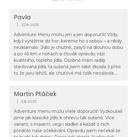
hodnocení
obchodu
je
Pavla
5,0
z
|
22.8.2025
Hodnocení obchodu je 5 z 5 hvězdiček.
5
hvězdiček.
Adventure Menu mohu jen a jen doporučit! Vždy,
když vyrážíme do hor, bereme ho s sebou – a nikdy
nezklamalo. Jídlo je chutné, zasytí na dlouhou dobu
a po 45 km v nohách si člověk opravdu váží
kvalitního, teplého jídla. Osobně mám raději
sterilovaná jídla, ta sušená jsem také zkusila (i přes
to že jsou lehčí), ale chuťově mě tolik neoslovila.
Jinak jsme vyzkoušeli: • Tandoori Quinoa •
Farmářská šunka s čočkovým ragú • Kuřecí na
divoko s rýží • Masové koule s basmati a rajskou
Martin Ptáček
omáčkou • Zeleninové rizoto s tofu • Jelení ragú s
|
5.8.2025
Hodnocení obchodu je 5 z 5 hvězdiček.
bramborovými špalíčky • Čočkový Dhal • Chilli con
Adventure menu můžu vřele doporučit! Vyzkoušeli
Carne Mám i výbornou zkušenost se
jsme jak klasické jídlo k ohřevu tak sušené. Více
samoohřevnými pytlíky Adventure Menu SET
variant, s masem, vegi i sladké a každé z nich
5x60g + Zipper bag – ohřev funguje skvěle a jídlo je
předčilo naše očekávání. Opravdu jsem nečekal že
opravdu horké, což v terénu ocení každý. A
to bude tak dobrý. Porce tak akorát. Vyzkoušeli