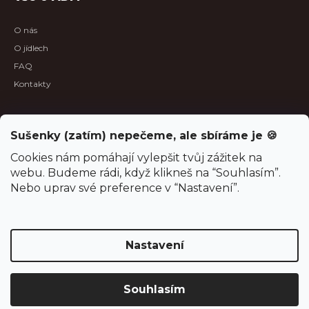
O nás
O jídlech
FAQ
Kontakty
B2B sekce
Sušenky (zatím) nepečeme, ale sbíráme je 🍪
B2B spolupráce
Cookies nám pomáhají vylepšit tvůj zážitek na
webu. Budeme rádi, když klikneš na “Souhlasím”.
Aktuality
Nebo uprav své preference v “Nastavení”.
Oznámení o odštěpení společnosti
Projekty, dotace, povinná publicita
Nastavení
Vytvořil Shoptet
Souhlasím