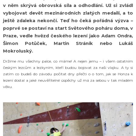
u
v něm skrývá obrovská síla a odhodlání. Už si zvládl
j
vybojovat devět mezinárodních zlatých medailí, a to
e
ještě zdaleka nekončí. Teď ho čeká pořádná výzva –
m
e
poprvé se postaví na start Světového poháru doma, v
Praze, vedle hvězd českého lezení jako Adam Ondra,
Šimon Potůček, Martin Stráník nebo Lukáš
KUŘE
Mokroluský.
KORMA
S
Držíme mu všechny palce, co máme! A nejen jemu – i všem ostatním
RÝŽÍ
českým lezcům a lezkyním, kteří budou bojovat za naši vlajku. A ty si
BASMATI
zatím co budeš do závodu počítat dny přečti o o tom, jak se Honza k
285
lezení dostal a jaké neuvěřitelné úspěchy už má za sebou v tak mladém
Kč
věku.