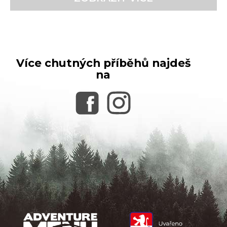
Více chutných příběhů najdeš
na
Z
á
p
a
t