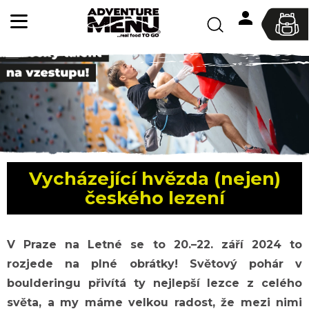
K
Hledat
o
Přihlášen
Zpět
Zpět
š
í
C
k
o
p
o
t
ř
Vycházející hvězda (nejen)
e
českého lezení
b
u
j
V Praze na Letné se to 20.–22. září 2024 to
e
rozjede na plné obrátky! Světový pohár v
t
boulderingu přivítá ty nejlepší lezce z celého
e
světa, a my máme velkou radost, že mezi nimi
n