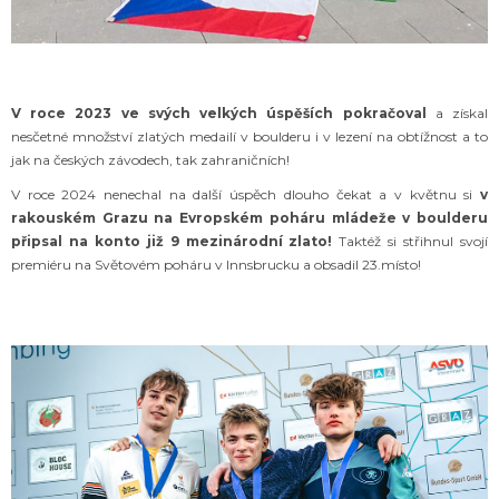
V roce 2023 ve svých velkých úspěších pokračoval
a získal
nesčetné množství zlatých medailí v boulderu i v lezení na obtížnost a to
jak na českých závodech, tak zahraničních!
V roce 2024 nenechal na další úspěch dlouho čekat a v květnu si
v
rakouském Grazu na Evropském poháru mládeže v boulderu
připsal na konto
již 9 mezinárodní zlato!
Taktéž si střihnul svojí
premiéru na Světovém poháru v Innsbrucku a obsadil 23.místo!