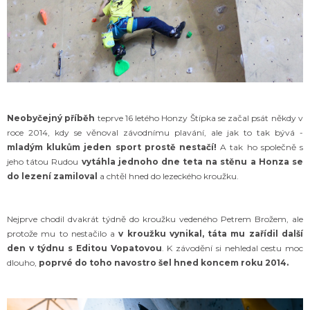
Neobyčejný příběh
teprve 16 letého Honzy Štípka se začal psát někdy v
roce 2014, kdy se věnoval závodnímu plavání, ale jak to tak bývá -
mladým klukům jeden sport prostě nestačí!
A tak ho společně s
jeho tátou Rudou
vytáhla jednoho dne teta
na stěnu a Honza se
do lezení zamiloval
a chtěl hned do lezeckého kroužku.
Nejprve chodil dvakrát týdně do kroužku vedeného Petrem Brožem, ale
protože mu to nestačilo a
v kroužku vynikal, táta mu zařídil další
den v týdnu s Editou Vopatovou
. K závodění si nehledal cestu moc
dlouho,
poprvé do toho navostro šel hned koncem roku 2014.