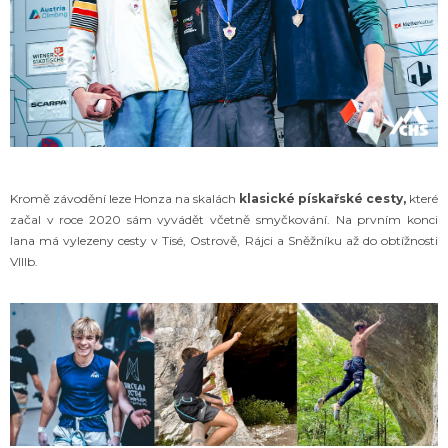
Kromě závodění leze Honza na skalách
klasické pískařské cesty,
které
začal v roce 2020 sám vyvádět včetně smyčkování. Na prvním konci
lana má vylezeny cesty v Tisé, Ostrově, Rájci a Sněžníku až do obtížnosti
VIIIb.