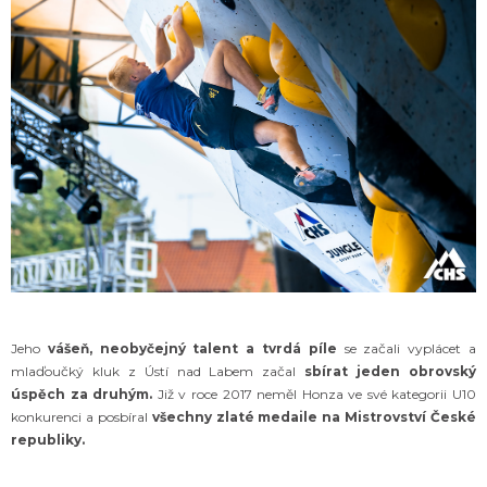
Jeho
vášeň, neobyčejný talent a tvrdá píle
se začali vyplácet a
mlaďoučký kluk z Ústí nad Labem začal
sbírat jeden obrovský
úspěch za druhým.
Již v roce 2017 neměl Honza ve své kategorii U10
konkurenci a posbíral
všechny zlaté medaile na Mistrovství České
republiky.