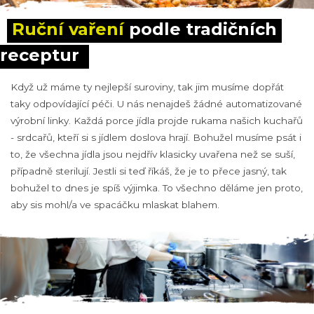
Ruční vaření
 podle tradičních 
receptur
Když už máme ty nejlepší suroviny, tak jim musíme dopřát
taky odpovídající péči. U nás nenajdeš žádné automatizované
výrobní linky. Každá porce jídla projde rukama našich kuchařů
- srdcařů, kteří si s jídlem doslova hrají. Bohužel musíme psát i
to, že všechna jídla jsou nejdřív klasicky uvařena než se suší,
případně sterilují. Jestli si teď říkáš, že je to přece jasný, tak
bohužel to dnes je spíš výjimka. To všechno děláme jen proto,
aby sis mohl/a ve spacáčku mlaskat blahem.