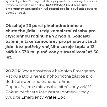
vybízí obyvatele členských států k přípravě potravinových a vodních
rezerv minimálně na tři dny,
představuje PRO-RATION
Emergency Box spolehlivé řešení pro krizové zásoby pro
domácnosti.
Obsahuje 23 porcí plnohodnotného a
chutného jídla – tedy kompletní zásobu pro
čtyřčlennou rodinu na 72 hodin. Součástí
balení je také samoohřev pro přípravu všech
jídel bez potřeby vnějšího zdroje tepla a 12
sáčků s 330 ml pitné vody s trvanlivostí až 50
let.
POZOR!
Voda obsažená v baleních Emergency
Packu a Boxu není plnohodnotná zásoba pro
dodržení denního pitného režimu.
Doporučujeme mít zásobu pitné vody zvlášť.
Pokud nechcete řešit častou obměnu vody,
využijte
Emergency Water Box
.