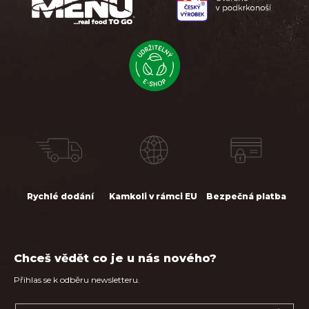
t
í
Rychlé dodání
Kamkoli v rámci EU
Bezpečná platba
Chceš vědět co je u nás nového?
Přihlas se k odběru newsletteru.