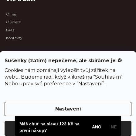
O nás
O jídlech
FAQ
Kontakty
B2B sekce
Sušenky (zatím) nepečeme, ale sbíráme je 🍪
B2B spolupráce
Cookies nám pomáhají vylepšit tvůj zážitek na
webu. Budeme rádi, když klikneš na “Souhlasím”.
Aktuality
Nebo uprav své preference v “Nastavení”.
Oznámení o odštěpení společnosti
Projekty, dotace, povinná publicita
Nastavení
Máš chuť na slevu 123 Kč na
Vytvořil Shoptet
ANO
NE
Souhlasím
první nákup?