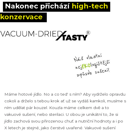
Nakonec přichází 
high-tech 
konzervace
Máme hotové jídlo. No a co ted' s ním? Aby vydrželo opravdu
cokoli a drželo s tebou krok ať už se vydáš kamkoli, musíme s
ním udělat pár kouzel. Kouzla máme celkem dvě a to
vakuové sušení, nebo sterilaci. U obou je unikátní to, že si
jídlo zachová svou přirozenou chuť a nutriční hodnoty a i po
X letech je stejné, jako čerstvé uvařené. Vakuové sušení