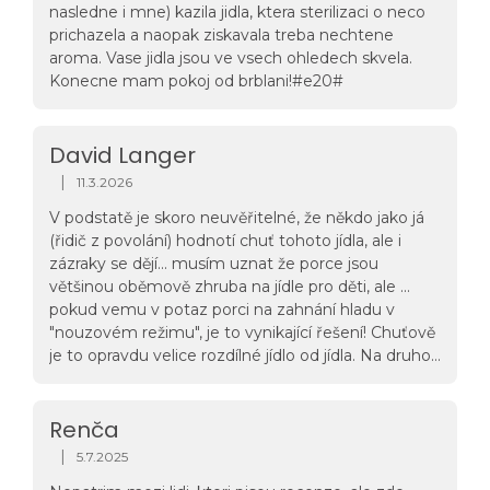
nasledne i mne) kazila jidla, ktera sterilizaci o neco
prichazela a naopak ziskavala treba nechtene
aroma. Vase jidla jsou ve vsech ohledech skvela.
Konecne mam pokoj od brblani!#e20#
David Langer
|
11.3.2026
Hodnocení obchodu je 5 z 5 hvězdiček.
V podstatě je skoro neuvěřitelné, že někdo jako já
(řidič z povolání) hodnotí chuť tohoto jídla, ale i
zázraky se dějí... musím uznat že porce jsou
většinou oběmově zhruba na jídle pro děti, ale ...
pokud vemu v potaz porci na zahnání hladu v
"nouzovém režimu", je to vynikající řešení! Chuťově
je to opravdu velice rozdílné jídlo od jídla. Na druhou
stranu mě zatím neurazila svatomartinská husa a
ani hovězí guláš a křídla jsou taky na
pohodu...docela mě zajímají další jídla, ale vzhledem
Renča
k trvanlivosti si je schovávám na "horší časy" a
|
5.7.2025
Hodnocení obchodu je 5 z 5 hvězdiček.
občas ochunám když se mi nechce vařit ... to mě