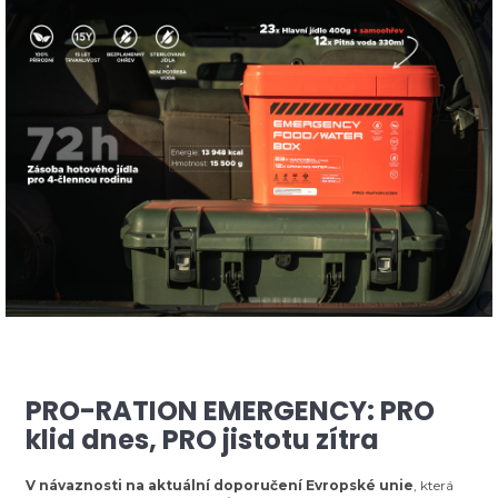
u
j
e
m
e
SAMOOHŘEVNÁ
KAPSLE
BIG
|
60G
PRO
2
PORCE
55
Kč
PRO-RATION EMERGENCY: PRO
klid dnes, PRO jistotu zítra
V návaznosti na aktuální doporučení Evropské unie
, která