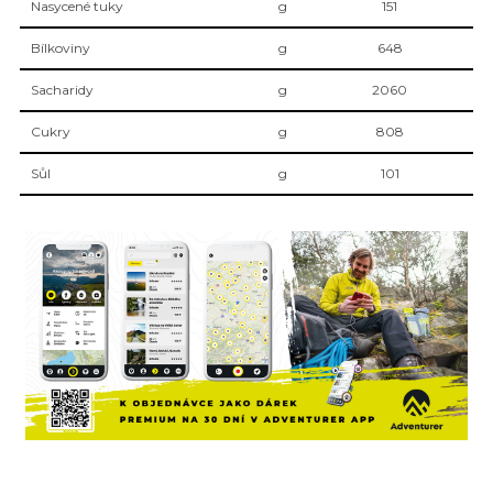
Nasycené tuky
g
151
Bílkoviny
g
648
Sacharidy
g
2060
Cukry
g
808
Sůl
g
101