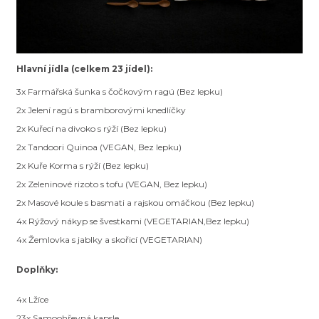
Hlavní jídla (celkem 23 jídel):
3x Farmářská šunka s čočkovým ragú (Bez lepku)
2x Jelení ragú s bramborovými knedlíčky
2x Kuřecí na divoko s rýží
(Bez lepku)
2x Tandoori Quinoa (VEGAN, Bez lepku)
2x Kuře Korma s rýží
(Bez lepku)
2x Zeleninové rizoto s tofu (VEGAN, Bez lepku)
2x Masové koule s basmati a rajskou omáčkou
(Bez lepku)
4x Rýžový nákyp se švestkami (VEGETARIAN,
Bez lepku)
4x Žemlovka s jablky a skořicí (VEGETARIAN)
Doplňky:
4x Lžíce
23x Samoohřevná kapsle