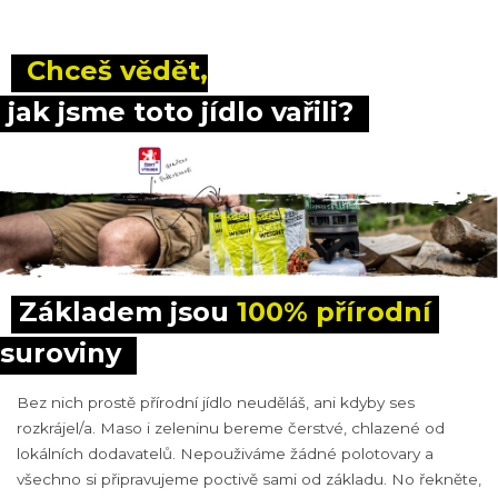
 Chceš vědět,
 jak jsme toto jídlo vařili?
Základem jsou 
100% přírodní
suroviny
Bez nich prostě přírodní jídlo neuděláš, ani kdyby ses
rozkrájel/a. Maso i zeleninu bereme čerstvé, chlazené od
lokálních dodavatelů. Nepouživáme žádné polotovary a
všechno si připravujeme poctivě sami od základu. No řekněte,