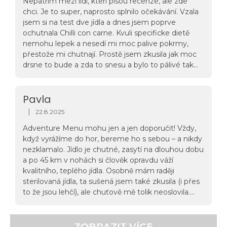
Nepatrim mezi lidi, kteri pisou recenze, ale zde
dovádí samoohřevu.... jídlo je teplé akorát v
chci. Je to super, naprosto splnilo očekávání. Vzala
domácím prostředí (23°) , i když v nouzi budu rád,
jsem si na test dve jídla a dnes jsem poprve
tak si rozhodně nikdy neopálím "hubu" a v mraze to
ochutnala Chilli con carne. Kvuli specificke dietě
asi bude volba mezi "lízáním guláše a jezením
nemohu lepek a nesedí mi moc palive pokrmy,
aspiku". Zatím chválím a opravdu jsem mile
přestože mi chutnají. Prostě jsem zkusila jak moc
překvapen.
drsne to bude a zda to snesu a bylo to pálivé tak
akorát k očekávání. Chuťově bezvadné. Konečně
někdo vaří ze skutečných potravin a navic to
dokáže uzpusobit pro mene standardní situace lidí
Pavla
na cestách, vlastne kdekoliv. Libi se mi, ze to neni
|
22.8.2025
Hodnocení obchodu je 5 z 5 hvězdiček.
extra solené jako někde z hospody. Tohle jídlo doda
Adventure Menu mohu jen a jen doporučit! Vždy,
komfort tam, kde by jej člověk moc nehledal.
když vyrážíme do hor, bereme ho s sebou – a nikdy
Jednoduché, chutné, rychle hotové a hlavně lehke
nezklamalo. Jídlo je chutné, zasytí na dlouhou dobu
na cesty. Jen tak dál. Děkuji Renča
a po 45 km v nohách si člověk opravdu váží
kvalitního, teplého jídla. Osobně mám raději
sterilovaná jídla, ta sušená jsem také zkusila (i přes
to že jsou lehčí), ale chuťově mě tolik neoslovila.
Jinak jsme vyzkoušeli: • Tandoori Quinoa •
Farmářská šunka s čočkovým ragú • Kuřecí na
divoko s rýží • Masové koule s basmati a rajskou
ZOBRAZIT VÍCE