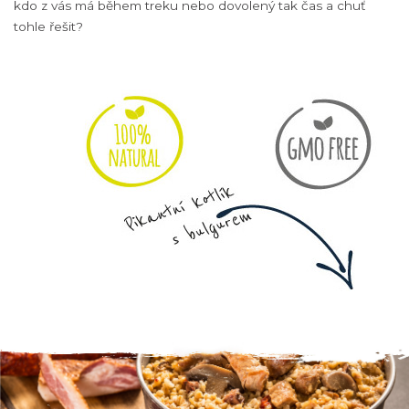
kdo z vás má během treku nebo dovolený tak čas a chuť
tohle řešit?