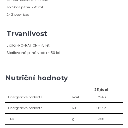
12x Voda pitná 330 ml
2x Zipper bag
Trvanlivost
Jídla PRO-RATION - 15 let
Sterilovaná pitná voda - 50 let
Nutriční hodnoty
23 jídel
Energetická hodnota
kcal
13948
Energetická hodnota
kJ
58552
Tuk
g
356