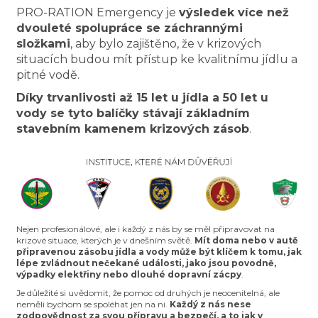
PRO-RATION Emergency je
výsledek více než
dvouleté spolupráce se záchrannými
složkami
, aby bylo zajištěno, že v krizových
situacích budou mít přístup ke kvalitnímu jídlu a
pitné vodě.
Díky trvanlivosti až 15 let u jídla a 50 let u
vody se tyto balíčky stávají základním
stavebním kamenem krizových zásob
.
Nejen profesionálové, ale i každý z nás by se měl připravovat na
krizové situace, kterých je v dnešním světě.
Mít doma nebo v autě
připravenou zásobu jídla a vody může být klíčem k tomu, jak
lépe zvládnout nečekané události, jako jsou povodně,
výpadky elektřiny nebo dlouhé dopravní zácpy
.
Je důležité si uvědomit, že pomoc od druhých je neocenitelná, ale
neměli bychom se spoléhat jen na ni.
Každý z nás nese
zodpovědnost za svou přípravu a bezpečí, a to jak v