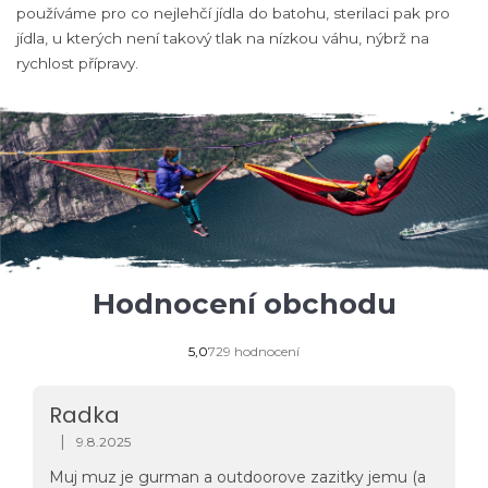
používáme pro co nejlehčí jídla do batohu, sterilaci pak pro
jídla, u kterých není takový tlak na nízkou váhu, nýbrž na
rychlost přípravy.
Hodnocení obchodu
Průměrné
5,0
729 hodnocení
hodnocení
obchodu
je
Radka
5,0
z
|
9.8.2025
Hodnocení obchodu je 5 z 5 hvězdiček.
5
hvězdiček.
Muj muz je gurman a outdoorove zazitky jemu (a