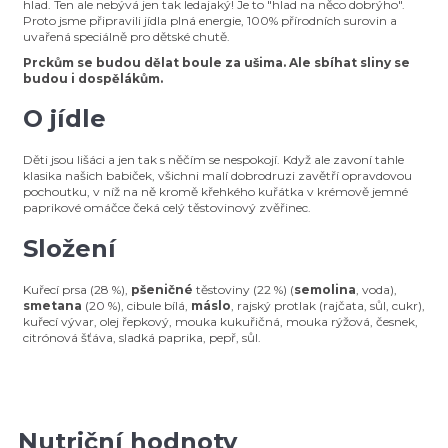
hlad. Ten ale nebývá jen tak ledajaký! Je to "hlad na něco dobrýho".
Proto jsme připravili jídla plná energie, 100% přírodních surovin a
uvařená speciálně pro dětské chutě.
Prckům se budou dělat boule za ušima. Ale sbíhat sliny se
budou i dospělákům.
O jídle
Děti jsou lišáci a jen tak s něčím se nespokojí. Když ale zavoní tahle
klasika našich babiček, všichni malí dobrodruzi zavětří opravdovou
pochoutku, v níž na ně kromě křehkého kuřátka v krémově jemné
paprikové omáčce čeká celý těstovinový zvěřinec.
Složení
Kuřecí prsa (28 %),
pšeničné
těstoviny (22 %) (
semolina
, voda),
smetana
(20 %), cibule bílá,
máslo
, rajský protlak (rajčata, sůl, cukr),
kuřecí vývar, olej řepkový, mouka kukuřičná, mouka rýžová, česnek,
citrónová šťáva, sladká paprika, pepř, sůl.
Nutriční hodnoty