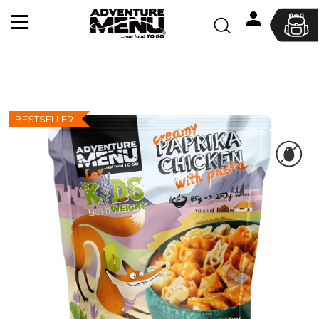
K
Hledat
o
Přihlášen
Zpět
Zpět
š
í
C
k
o
p
BESTSELLER
o
t
ř
e
b
u
j
e
t
e
n