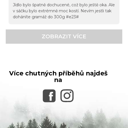
Jídlo bylo špatně dochucené, což bylo ještě oka. Ale
v sáčku bylo extrémně moc kostí. Nevím jestli tak
doháníte gramáž do 300g #e23#
ZOBRAZIT VÍCE
Více chutných příběhů najdeš
na