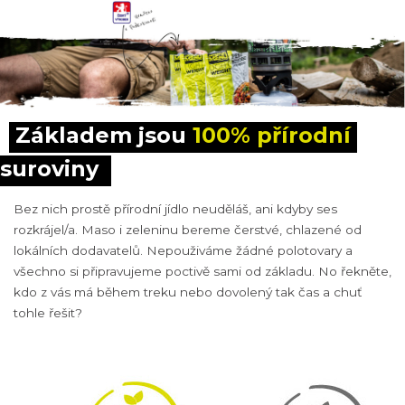
Základem jsou 
100% přírodní
suroviny
Bez nich prostě přírodní jídlo neuděláš, ani kdyby ses
rozkrájel/a. Maso i zeleninu bereme čerstvé, chlazené od
lokálních dodavatelů. Nepouživáme žádné polotovary a
všechno si připravujeme poctivě sami od základu. No řekněte,
kdo z vás má během treku nebo dovolený tak čas a chuť
tohle řešit?