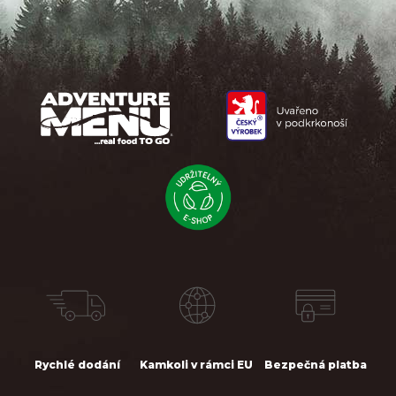
Z
á
p
a
t
í
Rychlé dodání
Kamkoli v rámci EU
Bezpečná platba