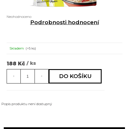
a
j
Průměrné
Neohodnoceno
í
hodnocení
Podrobnosti hodnocení
produktu
t
je
0,0
?
z
5
Skladem
(>5 ks)
hvězdiček.
HLEDAT
188 Kč
/ ks
Měrná
cena:
DO KOŠÍKU
D
o
p
Popis produktu není dostupný
o
r
u
č