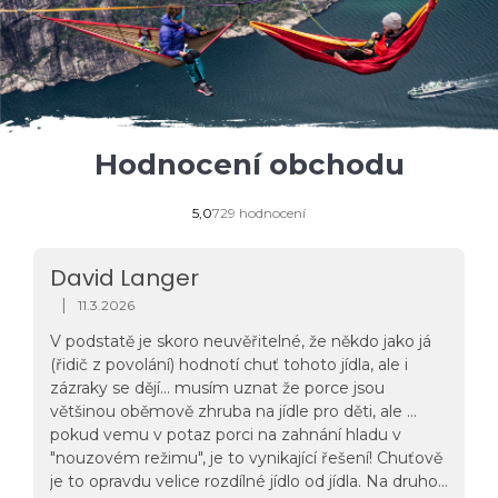
Hodnocení obchodu
Průměrné
5,0
729 hodnocení
hodnocení
obchodu
je
David Langer
5,0
z
|
11.3.2026
Hodnocení obchodu je 5 z 5 hvězdiček.
5
hvězdiček.
V podstatě je skoro neuvěřitelné, že někdo jako já
(řidič z povolání) hodnotí chuť tohoto jídla, ale i
zázraky se dějí... musím uznat že porce jsou
většinou oběmově zhruba na jídle pro děti, ale ...
pokud vemu v potaz porci na zahnání hladu v
"nouzovém režimu", je to vynikající řešení! Chuťově
je to opravdu velice rozdílné jídlo od jídla. Na druhou