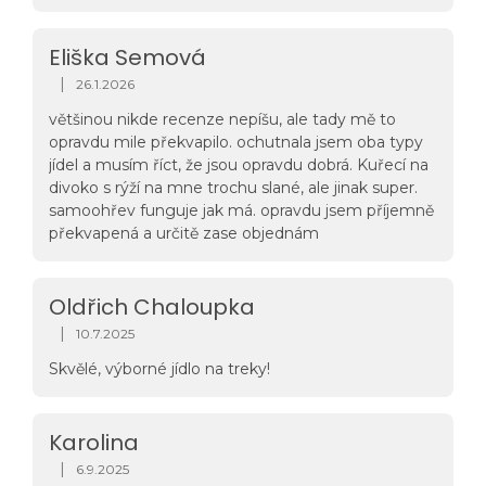
stranu mě zatím neurazila svatomartinská husa a
ani hovězí guláš a křídla jsou taky na
pohodu...docela mě zajímají další jídla, ale vzhledem
Eliška Semová
k trvanlivosti si je schovávám na "horší časy" a
|
26.1.2026
Hodnocení obchodu je 5 z 5 hvězdiček.
občas ochunám když se mi nechce vařit ... to mě
většinou nikde recenze nepíšu, ale tady mě to
dovádí samoohřevu.... jídlo je teplé akorát v
opravdu mile překvapilo. ochutnala jsem oba typy
domácím prostředí (23°) , i když v nouzi budu rád,
jídel a musím říct, že jsou opravdu dobrá. Kuřecí na
tak si rozhodně nikdy neopálím "hubu" a v mraze to
divoko s rýží na mne trochu slané, ale jinak super.
asi bude volba mezi "lízáním guláše a jezením
samoohřev funguje jak má. opravdu jsem příjemně
aspiku". Zatím chválím a opravdu jsem mile
překvapená a určitě zase objednám
překvapen.
Oldřich Chaloupka
|
10.7.2025
Hodnocení obchodu je 5 z 5 hvězdiček.
Skvělé, výborné jídlo na treky!
Karolina
|
6.9.2025
Hodnocení obchodu je 5 z 5 hvězdiček.