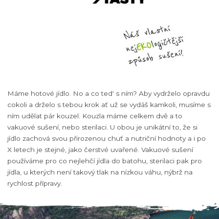
Máme hotové jídlo. No a co ted' s ním? Aby vydrželo opravdu
cokoli a drželo s tebou krok ať už se vydáš kamkoli, musíme s
ním udělat pár kouzel. Kouzla máme celkem dvě a to
vakuové sušení, nebo sterilaci. U obou je unikátní to, že si
jídlo zachová svou přirozenou chuť a nutriční hodnoty a i po
X letech je stejné, jako čerstvé uvařené. Vakuové sušení
používáme pro co nejlehčí jídla do batohu, sterilaci pak pro
jídla, u kterých není takový tlak na nízkou váhu, nýbrž na
rychlost přípravy.