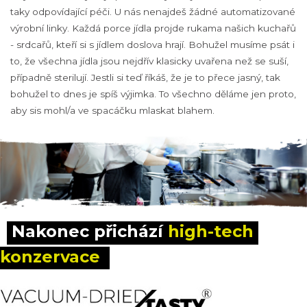
taky odpovídající péči. U nás nenajdeš žádné automatizované
výrobní linky. Každá porce jídla projde rukama našich kuchařů
- srdcařů, kteří si s jídlem doslova hrají. Bohužel musíme psát i
to, že všechna jídla jsou nejdřív klasicky uvařena než se suší,
případně sterilují. Jestli si teď říkáš, že je to přece jasný, tak
bohužel to dnes je spíš výjimka. To všechno děláme jen proto,
aby sis mohl/a ve spacáčku mlaskat blahem.
Nakonec přichází 
high-tech 
konzervace