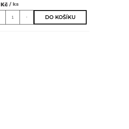
 Kč
/ ks
 RAGÚ S
ná
OROVÝMI
:
KY
DO KOŠÍKU