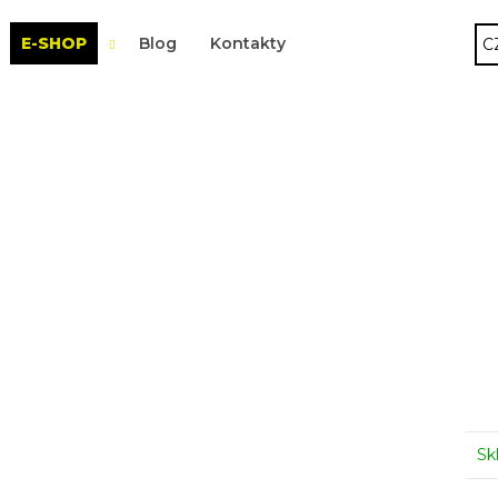
E-SHOP
Blog
Kontakty
C
 potřebujete najít?
HLEDAT
Doporučujeme
Sk