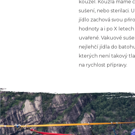
kouzel. Kouzla máme c
sušení, nebo sterilaci. U
jídlo zachová svou přir
hodnoty a i po X letech 
uvařené. Vakuové suše
nejlehčí jídla do batohu,
kterých není takový tl
na rychlost přípravy.