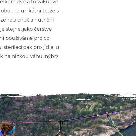
elkem dvě a to vakuové
 obou je unikátní to, že si
ozenou chuť a nutriční
je stejné, jako čerstvé
ní používáme pro co
 sterilaci pak pro jídla, u
ak na nízkou váhu, nýbrž