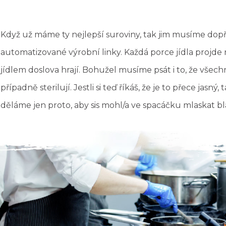
Když už máme ty nejlepší suroviny, tak jim musíme dopř
automatizované výrobní linky. Každá porce jídla projde r
jídlem doslova hrají. Bohužel musíme psát i to, že všechn
případně sterilují. Jestli si teď říkáš, že je to přece jasn
děláme jen proto, aby sis mohl/a ve spacáčku mlaskat b