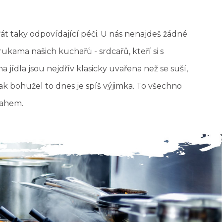
át taky odpovídající péči. U nás nenajdeš žádné
ukama našich kuchařů - srdcařů, kteří si s
a jídla jsou nejdřív klasicky uvařena než se suší,
ý, tak bohužel to dnes je spíš výjimka. To všechno
lahem.