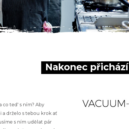
Nakonec přichází
a co ted' s ním? Aby
 a drželo s tebou krok ať
usíme s ním udělat pár