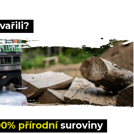
vařili?
00% přírodní
 suroviny