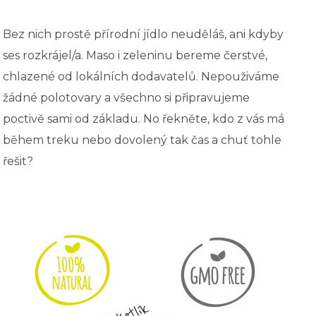
Bez nich prostě přírodní jídlo neuděláš, ani kdyby
ses rozkrájel/a. Maso i zeleninu bereme čerstvé,
chlazené od lokálních dodavatelů. Nepouživáme
žádné polotovary a všechno si připravujeme
poctivě sami od základu. No řekněte, kdo z vás má
během treku nebo dovolený tak čas a chuť tohle
řešit?