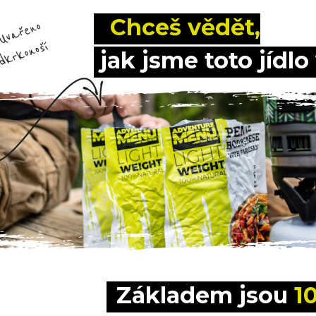
 Chceš vědět,
 jak jsme toto jídlo 
Základem jsou 
1