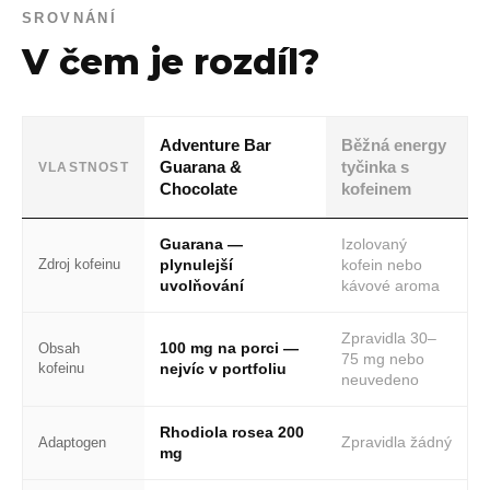
SROVNÁNÍ
V čem je rozdíl?
Adventure Bar
Běžná energy
Guarana &
tyčinka s
VLASTNOST
Chocolate
kofeinem
Guarana —
Izolovaný
Zdroj kofeinu
plynulejší
kofein nebo
uvolňování
kávové aroma
Zpravidla 30–
100 mg na porci —
Obsah
75 mg nebo
kofeinu
nejvíc v portfoliu
neuvedeno
Rhodiola rosea 200
Zpravidla žádný
Adaptogen
mg