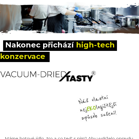
Nakonec přichází 
high-tech 
konzervace
Máme hotové jídlo. No a co ted' s ním? Aby vydrželo opravdu