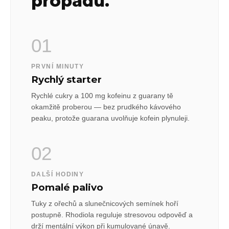
propadu.
01
PRVNÍ MINUTY
Rychlý starter
Rychlé cukry a 100 mg kofeinu z guarany tě
okamžitě proberou — bez prudkého kávového
peaku, protože guarana uvolňuje kofein plynuleji.
02
DALŠÍ HODINY
Pomalé palivo
Tuky z ořechů a slunečnicových semínek hoří
postupně. Rhodiola reguluje stresovou odpověď a
drží mentální výkon při kumulované únavě.