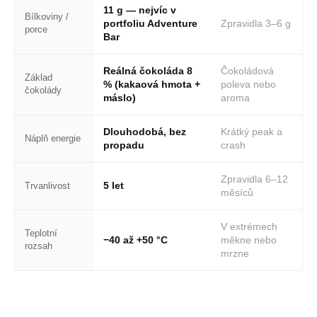
11 g — nejvíc v
Bílkoviny /
portfoliu Adventure
Zpravidla 3–6 g
porce
Bar
Reálná čokoláda 8
Čokoládová
Základ
% (kakaová hmota +
poleva nebo
čokolády
máslo)
aroma
Dlouhodobá, bez
Krátký peak a
Náplň energie
propadu
crash
Zpravidla 6–12
5 let
Trvanlivost
měsíců
V extrémech
Teplotní
−40 až +50 °C
měkne nebo
rozsah
mrzne