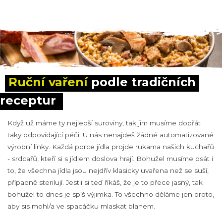
Ruční vaření
 podle tradičních 
receptur
Když už máme ty nejlepší suroviny, tak jim musíme dopřát
taky odpovídající péči. U nás nenajdeš žádné automatizované
výrobní linky. Každá porce jídla projde rukama našich kuchařů
- srdcařů, kteří si s jídlem doslova hrají. Bohužel musíme psát i
to, že všechna jídla jsou nejdřív klasicky uvařena než se suší,
případně sterilují. Jestli si teď říkáš, že je to přece jasný, tak
bohužel to dnes je spíš výjimka. To všechno děláme jen proto,
aby sis mohl/a ve spacáčku mlaskat blahem.