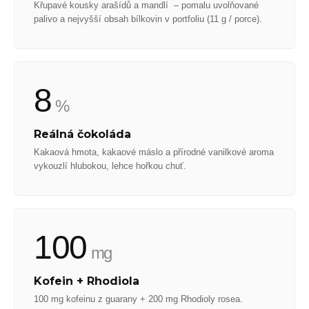
Křupavé kousky arašídů a mandlí – pomalu uvolňované
palivo a nejvyšší obsah bílkovin v portfoliu (11 g / porce).
8
%
Reálná čokoláda
Kakaová hmota, kakaové máslo a přírodné vanilkové aroma
vykouzlí hlubokou, lehce hořkou chuť.
100
mg
Kofein + Rhodiola
100 mg kofeinu z guarany + 200 mg Rhodioly rosea.