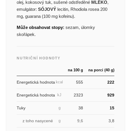
olej, kokosový tuk, sušené odstředěné
MLÉKO
,
emulgátor:
SÓJOVÝ
lecitin, Rhodiola rosea 200
mg, guarana (100 mg kofeinu).
Může obsahovat stopy:
sezam, úlomky
skořápek.
NUTRIČNÍ HODNOTY
na 100 g
na porci (40 g)
Energetická hodnota
555
222
kcal
Energetická hodnota
2323
929
kJ
Tuky
38
15
g
z toho nasycené
9,6
3,8
g