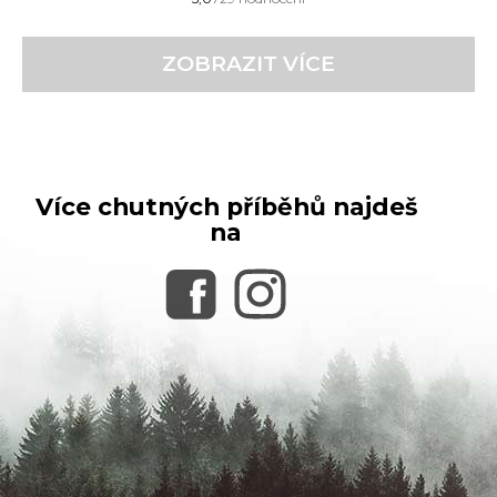
hodnocení
obchodu
je
ZOBRAZIT VÍCE
5,0
z
5
hvězdiček.
Více chutných příběhů najdeš
na
Z