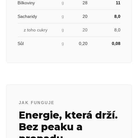
Bílkoviny
28
11
g
Sacharidy
20
8,0
g
z toho cukry
20
8,0
g
Sůl
0,20
0,08
g
JAK FUNGUJE
Energie, která drží.
Bez peaku a