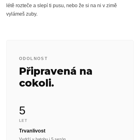
létě rozteče a slepí ti pusu, nebo že si na ni v zimě
vylámeš zuby.
ODOLNOST
Připravená na
cokoli.
5
LET
Trvanlivost
Vydrží v batohu i 5 sezón.