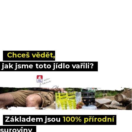
 Chceš vědět,
 jak jsme toto jídlo vařili?
Základem jsou 
100% přírodní
suroviny