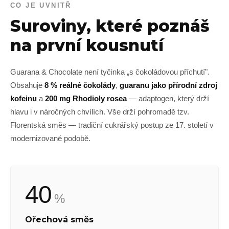
CO JE UVNITŘ
Suroviny, které poznáš
na první kousnutí
Guarana & Chocolate není tyčinka „s čokoládovou příchutí".
Obsahuje
8 % reálné čokolády
,
guaranu jako přírodní zdroj
kofeinu
a
200 mg Rhodioly rosea
— adaptogen, který drží
hlavu i v náročných chvílích. Vše drží pohromadě tzv.
Florentská směs — tradiční cukrářský postup ze 17. století v
modernizované podobě.
40
%
Ořechová směs