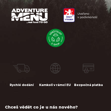
á
p
a
t
í
Rychlé dodání
Kamkoli v rámci EU
Bezpečná platba
Chceš vědět co je u nás nového?