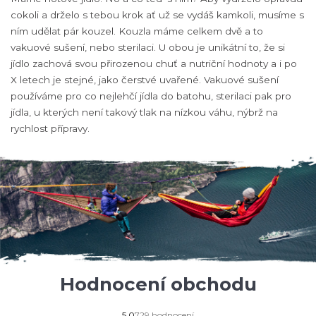
cokoli a drželo s tebou krok ať už se vydáš kamkoli, musíme s
ním udělat pár kouzel. Kouzla máme celkem dvě a to
vakuové sušení, nebo sterilaci. U obou je unikátní to, že si
jídlo zachová svou přirozenou chuť a nutriční hodnoty a i po
X letech je stejné, jako čerstvé uvařené. Vakuové sušení
používáme pro co nejlehčí jídla do batohu, sterilaci pak pro
jídla, u kterých není takový tlak na nízkou váhu, nýbrž na
rychlost přípravy.
Hodnocení obchodu
Průměrné
5,0
729 hodnocení