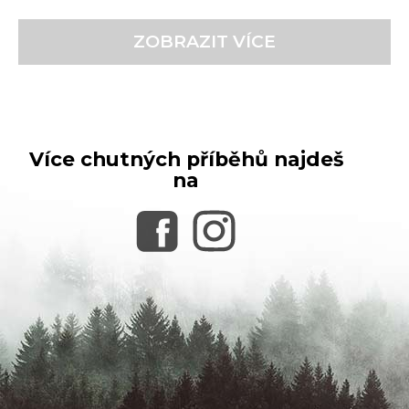
hodnocení
obchodu
je
ZOBRAZIT VÍCE
5,0
z
5
hvězdiček.
Více chutných příběhů najdeš
na
Z
á