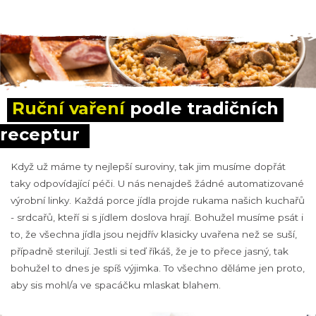
Ruční vaření
 podle tradičních 
receptur
Když už máme ty nejlepší suroviny, tak jim musíme dopřát
taky odpovídající péči. U nás nenajdeš žádné automatizované
výrobní linky. Každá porce jídla projde rukama našich kuchařů
- srdcařů, kteří si s jídlem doslova hrají. Bohužel musíme psát i
to, že všechna jídla jsou nejdřív klasicky uvařena než se suší,
případně sterilují. Jestli si teď říkáš, že je to přece jasný, tak
bohužel to dnes je spíš výjimka. To všechno děláme jen proto,
aby sis mohl/a ve spacáčku mlaskat blahem.