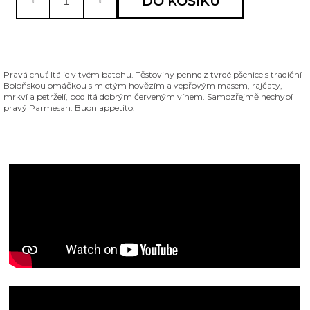
DO KOŠÍKU
u
j
e
m
e
Pravá chuť Itálie v tvém batohu. Těstoviny penne z tvrdé pšenice s tradiční
Boloňskou omáčkou s mletým hovězím a vepřovým masem, rajčaty,
mrkví a petrželí, podlitá dobrým červeným vínem. Samozřejmě nechybí
PENNE
pravý Parmesan. Buon appetito.
S
BOLOŇSKOU
OMÁČKOU
A
PARMESÁNEM
285
Kč