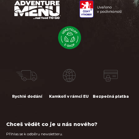
a
t
í
Rychlé dodání
Kamkoli v rámci EU
Bezpečná platba
Chceš vědět co je u nás nového?
Přihlas se k odběru newsletteru.