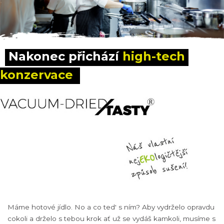
Nakonec přichází 
high-tech 
konzervace
Máme hotové jídlo. No a co ted' s ním? Aby vydrželo opravdu
cokoli a drželo s tebou krok ať už se vydáš kamkoli, musíme s