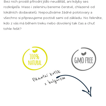
Bez nich prostě přírodní jídlo neuděláš, ani kdyby ses
rozkrájel/a. Maso i zeleninu bereme čerstvé, chlazené od
lokálních dodavatelů. Nepouživáme žádné polotovary a
všechno si připravujeme poctivě sami od základu. No řekněte,
kdo z vás má během treku nebo dovolený tak čas a chuť
tohle řešit?