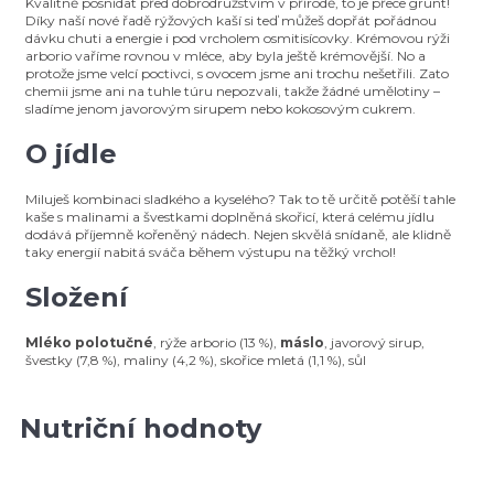
Kvalitně posnídat před dobrodružstvím v přírodě, to je přece grunt!
Díky naší nové řadě rýžových kaší si teď můžeš dopřát pořádnou
dávku chuti a energie i pod vrcholem osmitisícovky. Krémovou rýži
arborio vaříme rovnou v mléce, aby byla ještě krémovější. No a
protože jsme velcí poctivci, s ovocem jsme ani trochu nešetřili. Zato
chemii jsme ani na tuhle túru nepozvali, takže žádné umělotiny –
sladíme jenom javorovým sirupem nebo kokosovým cukrem.
O jídle
Miluješ kombinaci sladkého a kyselého? Tak to tě určitě potěší tahle
kaše s malinami a švestkami doplněná skořicí, která celému jídlu
dodává příjemně kořeněný nádech. Nejen skvělá snídaně, ale klidně
taky energií nabitá sváča během výstupu na těžký vrchol!
Složení
Mléko polotučné
, rýže arborio (13 %),
máslo
, javorový sirup,
švestky (7,8 %), maliny (4,2 %), skořice mletá (1,1 %), sůl
Nutriční hodnoty