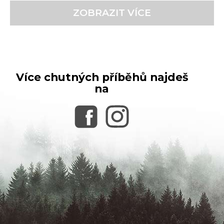
je
ZOBRAZIT VÍCE
5,0
z
5
hvězdiček.
Více chutných příběhů najdeš
na
Z
á
p