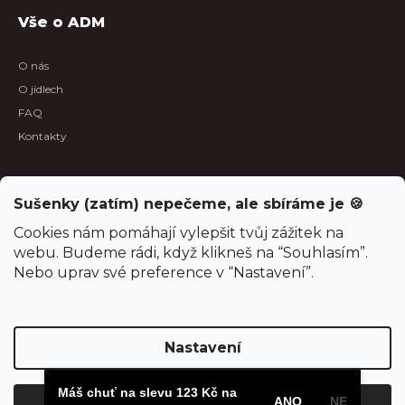
Vše o ADM
O nás
O jídlech
FAQ
Kontakty
B2B sekce
Sušenky (zatím) nepečeme, ale sbíráme je 🍪
B2B spolupráce
Cookies nám pomáhají vylepšit tvůj zážitek na
webu. Budeme rádi, když klikneš na “Souhlasím”.
Aktuality
Nebo uprav své preference v “Nastavení”.
Oznámení o odštěpení společnosti
Projekty, dotace, povinná publicita
Nastavení
Máš chuť na slevu 123 Kč na
Vytvořil Shoptet
ANO
NE