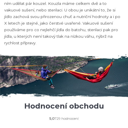
ním udělat pár kouzel. Kouzla máme celkem dvě a to
vakuové sušení, nebo sterilaci. U obou je unikátní to, že si
jídlo zachová svou přirozenou chuť a nutriční hodnoty a i po
X letech je stejné, jako čerstvé uvařené. Vakuové sušení
používáme pro co nejlehčí jídla do batohu, sterilaci pak pro
jídla, u kterých není takový tlak na nízkou váhu, nýbrž na
rychlost přípravy.
Hodnocení obchodu
Průměrné
5,0
729 hodnocení
hodnocení
obchodu