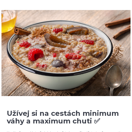
u
j
e
m
e
PENNE
S
BOLOŇSKOU
OMÁČKOU
A
PARMESÁNEM
285
Kč
Užívej si na cestách minimum
váhy a maximum chuti ✅