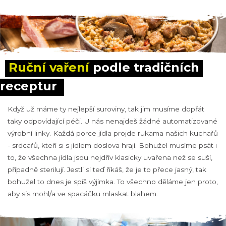
Ruční vaření
 podle tradičních 
receptur
Když už máme ty nejlepší suroviny, tak jim musíme dopřát
taky odpovídající péči. U nás nenajdeš žádné automatizované
výrobní linky. Každá porce jídla projde rukama našich kuchařů
- srdcařů, kteří si s jídlem doslova hrají. Bohužel musíme psát i
to, že všechna jídla jsou nejdřív klasicky uvařena než se suší,
případně sterilují. Jestli si teď říkáš, že je to přece jasný, tak
bohužel to dnes je spíš výjimka. To všechno děláme jen proto,
aby sis mohl/a ve spacáčku mlaskat blahem.