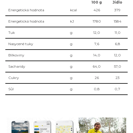
100 g
Jídlo
Energetická hodnota
kcal
426
379
Energetická hodnota
kJ
1780
1584
Tuk
g
12,0
11,0
Nasycené tuky
g
7,6
6,8
Bílkoviny
g
14,0
12,0
Sacharidy
g
64,0
57,0
Cukry
g
26
23
Sůl
g
0,8
0,7