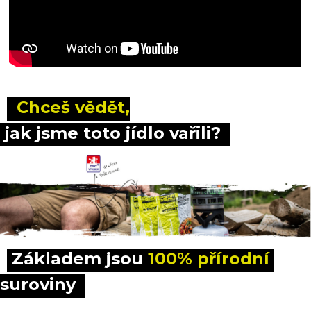
 Chceš vědět,
 jak jsme toto jídlo vařili?
Základem jsou 
100% přírodní
suroviny