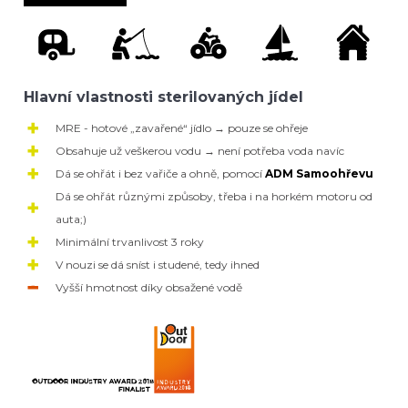
Hlavní vlastnosti sterilovaných jídel
MRE - hotové „zavařené“ jídlo → pouze se ohřeje
Obsahuje už veškerou vodu → není potřeba voda navíc
Dá se ohřát i bez vařiče a ohně, pomocí
ADM Samoohřevu
Dá se ohřát různými způsoby, třeba i na horkém motoru od
auta;)
Minimální trvanlivost 3 roky
V nouzi se dá sníst i studené, tedy ihned
Vyšší hmotnost díky obsažené vodě