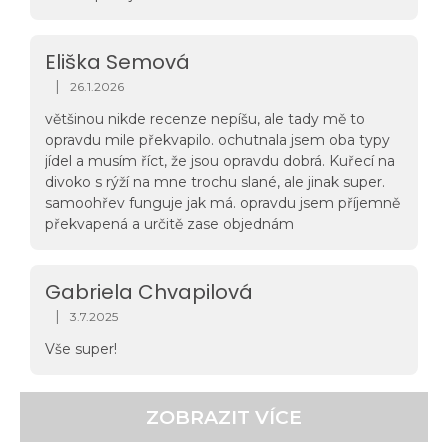
Eliška Semová
|
26.1.2026
Hodnocení obchodu je 5 z 5 hvězdiček.
většinou nikde recenze nepíšu, ale tady mě to
opravdu mile překvapilo. ochutnala jsem oba typy
jídel a musím říct, že jsou opravdu dobrá. Kuřecí na
divoko s rýží na mne trochu slané, ale jinak super.
samoohřev funguje jak má. opravdu jsem příjemně
překvapená a určitě zase objednám
Gabriela Chvapilová
|
3.7.2025
Hodnocení obchodu je 5 z 5 hvězdiček.
Vše super!
ZOBRAZIT VÍCE