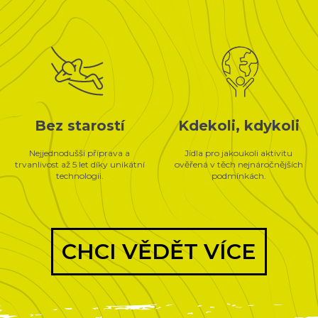
Bez starostí
Kdekoli, kdykoli
Nejjednodušší příprava a
Jídla pro jakoukoli aktivitu
trvanlivost až 5 let díky unikátní
ověřená v těch nejnáročnějších
technologii.
podmínkách.
CHCI VĚDĚT VÍCE