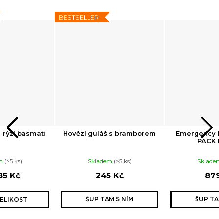
BESTSELLER
 rýží basmati
Hovězí guláš s bramborem
Emergency F
PACK 
em
(>5 ks)
Skladem
(>5 ks)
Sklad
5 Kč
245 Kč
879
ELIKOST
ŠUP TAM S NÍM
ŠUP TA