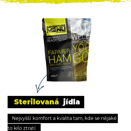
Sterilovaná
 jídla
Nejvyšší komfort a kvalita tam, kde se nějaké 
to kilo ztratí.