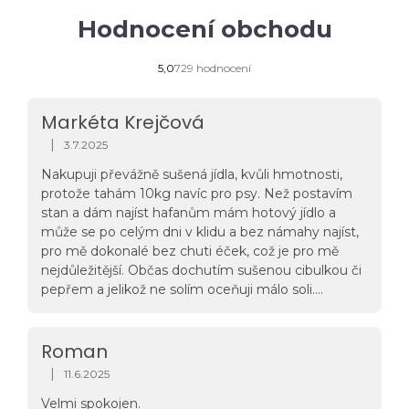
Hodnocení obchodu
Průměrné
5,0
729 hodnocení
hodnocení
obchodu
je
Markéta Krejčová
5,0
z
|
3.7.2025
Hodnocení obchodu je 5 z 5 hvězdiček.
5
hvězdiček.
Nakupuji převážně sušená jídla, kvůli hmotnosti,
protože tahám 10kg navíc pro psy. Než postavím
stan a dám najíst hafanům mám hotový jídlo a
může se po celým dni v klidu a bez námahy najíst,
pro mě dokonalé bez chuti éček, což je pro mě
nejdůležitější. Občas dochutím sušenou cibulkou či
pepřem a jelikož ne solím oceňuji málo soli.
Vyzkoušela jsem i červí penne a musím přiznat, že
takovou nálož proteinů moje tělo nebylo schopno
ani přijmout a veliké díky za porridge - do teď jsem
Roman
se šidila na snídaních. Nejlepší volba v jídle na cesty.
|
11.6.2025
Hodnocení obchodu je 5 z 5 hvězdiček.
PS: Vaše vzkazy mě vždy dodají víc chuti do toho :)
Velmi spokojen.