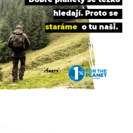
hledají. Proto se 
staráme 
 o tu naši.