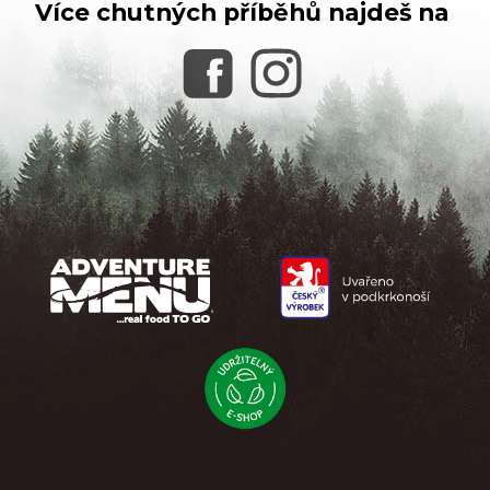
Více chutných příběhů najdeš na
Z
á
p
a
t
í