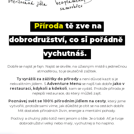
u
j
e
m
Příroda
 tě zve na 
e
dobrodružství, co si pořádně 
JELENÍ
vychutnáš.
RAGÚ
S
BRAMBOROVÝMI
Dobře se najíst je fajn. Najíst se skvěle, na úžasným místě s jedinečnou
ŠPALÍČKY
atmosférou, to je skutečně zážitek.
245
Ty vyrážíš za zážitky do přírody
a není důvod kazit si je
Kč
nekvalitním jídlem. S
Adventure Menu
se najíš tak dobře
jako v
restauraci, kdykoli a kdekoli
, kam se vydáš. Protože příroda je
nejlepší restaurace, do který můžeš zajít.
Poznávej svět se 100% přírodním jídlem na cesty
, který jsme
vytvořili, protože sami víme, jak důležité je cítit se na cestách dobře.
Mít dostatek přírodních živin, energie a mentální pohody.
Poctivý a chutný jídlo totiž není jenom o těle. Je o tobě. Ať je tvoje
dobrodružství velký nebo malý, vychutnej si ho naplno.