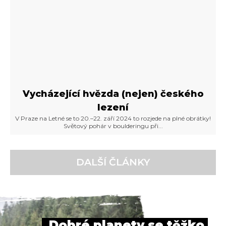
Vycházející hvězda (nejen) českého
lezení
V Praze na Letné se to 20.–22. září 2024 to rozjede na plné obrátky!
Světový pohár v boulderingu při...
DALŠÍ ČLÁNKY
Dobré planety se těžko 