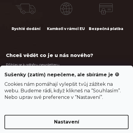
Rychlé dodání
Kamkoli v rámci EU
Bezpečná platba
Chceš vědět co je u nás nového?
Přihlas se k odběru newsletteru.
Sušenky (zatím) nepečeme, ale sbíráme je 🍪
podmínkami ochrany osobních údajů.
Vložením e-mailu souhlasíš s
E-mail
Cookies nám pomáhají vylepšit tvůj zážitek na
webu. Budeme rádi, když klikneš na “Souhlasím”.
Nebo uprav své preference v “Nastavení”.
PŘIHLÁSIT SE
Nastavení