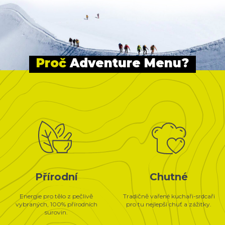
Proč
 Adventure Menu?
Přírodní
Chutné
Energie pro tělo z pečlivě
Tradičně vařené kuchaři-srdcaři
vybraných, 100% přírodních
pro tu nejlepší chuť a zážitky.
surovin.