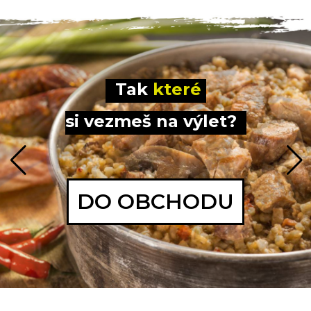
Tak 
které 
si vezmeš na výlet?
DO OBCHODU