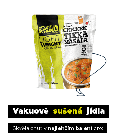
Vakuově 
sušená
 jídla
Skvělá chuť v 
nejlehčím balení
 pro: