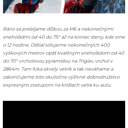
Ráno sa prebíjame dĺžkou za M6 a nekonečnými
snehoľadmi od 40 do 75° až na koniec steny, kde sme
o 12 hodine. Odtiaľ sólujeme nekonečných 400
výškových metrov opäť kvalitným snehoľadom od 40
do 70° vrcholovou pyramídou na Triglav, vrchol v
2864m. Tam fúka skvelý vetrík a tak neváhame a
zakončujeme toto skutočne výživné dobrodružstvo
expresným zostupom na krídlach vetra ku autu.