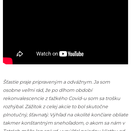
Šťastie praje pripraveným a odvážnym.
Ja som
osobne veľmi rád, že po dlhom období
rekonvalescencie z ťažkého Covid-u som sa trošku
rozhýbal.
Zážitok z celej akcie to bol skutočne
plnotučný, šťavnatý. Výhľad na okolité končiare obliate
takmer konštantným snehoľadom, o akom sa nám v