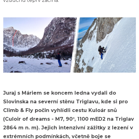
vzduchu teprv začíná.
u
j
e
m
e
KUŘE
TIKKA
MASALA
S
RÝŽÍ
BASMATI
285
Kč
Juraj s Máriem se koncem ledna vydali do
Slovinska na severní stěnu Triglavu, kde si pro
Climb & Fly počin vyhlídli cestu Kuloár snů
(Culoir of dreams - M7, 90°, 1100 mED2 na Triglav
2864 m n. m). Jejich intenzivní zážitky z lezení v
extrémních podmínkách, včetně boje se