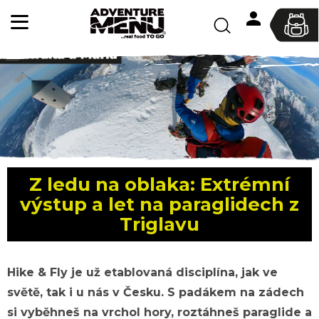
K
Hledat
o
Přihlášen
Zpět
Zpět
š
í
C
k
o
p
o
t
ř
Z ledu na oblaka: Extrémní
e
výstup a let na paraglidech z
b
Triglavu
u
j
e
Hike & Fly je už etablovaná disciplína, jak ve
t
světě, tak i u nás v Česku. S padákem na zádech
e
si vyběhneš na vrchol hory, roztáhneš paraglide a
n