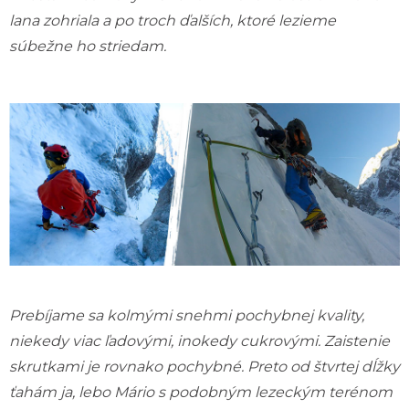
lana zohriala a po troch ďalších, ktoré lezieme
súbežne ho striedam.
Prebíjame sa kolmými snehmi pochybnej kvality,
niekedy viac ľadovými, inokedy cukrovými. Zaistenie
skrutkami je rovnako pochybné. Preto od štvrtej dĺžky
ťahám ja, lebo Mário s podobným lezeckým terénom