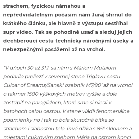
strachem, fyzickou námahou a
nepředvídatelným počasím nám Juraj shrnul do
krátkého článku, ale hlavně z výstupu sestříhal
supr video. Tak se pohodlně usaď a sleduj jejich
dechberoucí cestu technicky náročnými úseky a
nebezpečnými pasážemi až na vrchol.
“V dňoch 30 až 31.1. sa nám s Máriom Mutalom
podarilo preliezť v severnej stene Triglavu cestu
Culoar of Dreams/Sanski ozebnik M7/90°až na vrchol
o takmer 1500 výškových metrov vyššie a dole
zostúpiť na paraglidoch, ktoré sme si niesli v
batohoch celou cestou. V stene vládli fenomenálne
podmienky no i tak to bola skutočná bitka so
strachom i slabosťou tela. Prvá dĺžka s 85° sklonom a
miestami cukrovým snehom Mária na ostrom konci