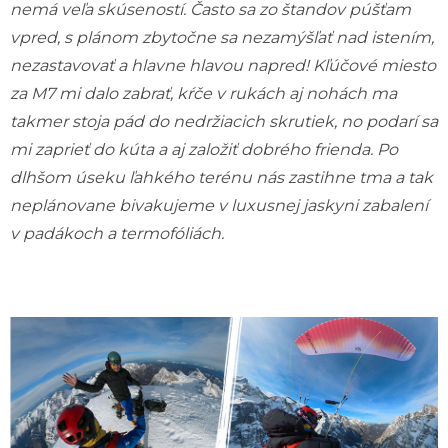
nemá veľa skúseností. Často sa zo štandov púšťam
vpred, s plánom zbytočne sa nezamýšľať nad istením,
nezastavovať a hlavne hlavou napred! Kľúčové miesto
za M7 mi dalo zabrať, kŕče v rukách aj nohách ma
takmer stoja pád do nedržiacich skrutiek, no podarí sa
mi zaprieť do kúta a aj založiť dobrého frienda. Po
dlhšom úseku ľahkého terénu nás zastihne tma a tak
neplánovane bivakujeme v luxusnej jaskyni zabalení
v padákoch a termofóliách.