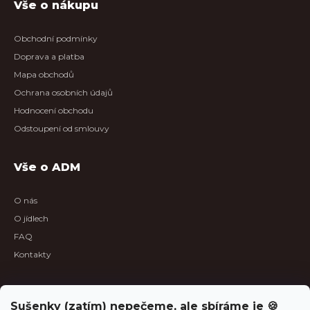
Vše o nákupu
Obchodní podmínky
Doprava a platba
Mapa obchodů
Ochrana osobních údajů
Hodnocení obchodu
Odstoupení od smlouvy
Vše o ADM
O nás
O jídlech
FAQ
Kontakty
B2B sekce
Sušenky (zatím) nepečeme, ale sbíráme je 🍪