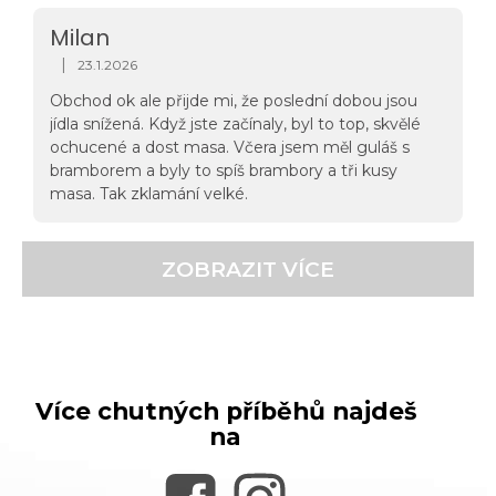
Díky Adventure menu, pokračujte v tom.
Milan
|
23.1.2026
Hodnocení obchodu je 5 z 5 hvězdiček.
Obchod ok ale přijde mi, že poslední dobou jsou
jídla snížená. Když jste začínaly, byl to top, skvělé
ochucené a dost masa. Včera jsem měl guláš s
bramborem a byly to spíš brambory a tři kusy
masa. Tak zklamání velké.
ZOBRAZIT VÍCE
Více chutných příběhů najdeš
na