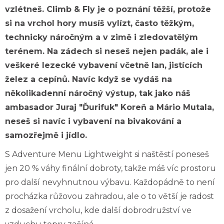
vzlétneš. Climb & Fly je o poznání těžší, protože
a
j
si na vrchol hory musíš vylízt, často těžkým,
í
technicky náročným a v zimě i zledovatělým
t
terénem. Na zádech si neseš nejen padák, ale i
?
veškeré lezecké vybavení včetně lan, jistících
želez a cepínů. Navíc když se vydáš na
několikadenní náročný výstup, tak jako náš
HLEDAT
ambasador Juraj "Ďurifuk" Koreň a Mário Mutala,
neseš si navíc i vybavení na bivakování a
samozřejmě i jídlo.
D
S Adventure Menu Lightweight si naštěstí poneseš
o
jen 20 % váhy finální dobroty, takže máš víc prostoru
p
o
pro další nevyhnutnou výbavu. Každopádně to není
r
procházka růžovou zahradou, ale o to větší je radost
u
z dosažení vrcholu, kde další dobrodružství ve
č