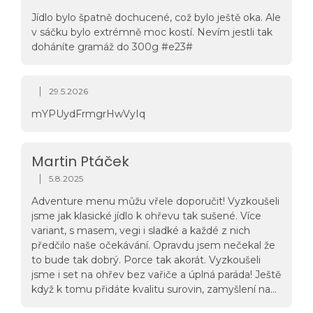
Jídlo bylo špatně dochucené, což bylo ještě oka. Ale
v sáčku bylo extrémně moc kostí. Nevím jestli tak
doháníte gramáž do 300g #e23#
|
29.5.2026
Hodnocení obchodu je 5 z 5 hvězdiček.
mYPUydFrmgrHwVyIq
Martin Ptáček
|
5.8.2025
Hodnocení obchodu je 5 z 5 hvězdiček.
Adventure menu můžu vřele doporučit! Vyzkoušeli
jsme jak klasické jídlo k ohřevu tak sušené. Více
variant, s masem, vegi i sladké a každé z nich
předčilo naše očekávání. Opravdu jsem nečekal že
to bude tak dobrý. Porce tak akorát. Vyzkoušeli
jsme i set na ohřev bez vařiče a úplná paráda! Ještě
když k tomu přidáte kvalitu surovin, zamyšlení nad
odpadem a na vrch 1% for planet- tak není co řešit!