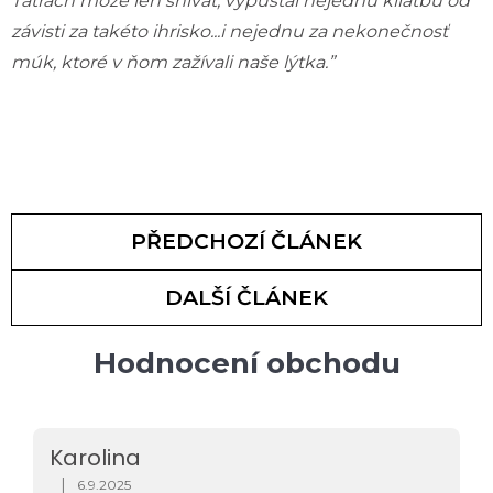
Tatrách môže len snívať, vypúšťal nejednu kliatbu od
závisti za takéto ihrisko...i nejednu za nekonečnosť
múk, ktoré v ňom zažívali naše lýtka.”
PŘEDCHOZÍ ČLÁNEK
DALŠÍ ČLÁNEK
Hodnocení obchodu
Karolina
|
6.9.2025
Hodnocení obchodu je 5 z 5 hvězdiček.