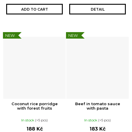
ADD TO CART
DETAIL
NEW
NEW
Coconut rice porridge
Beef in tomato sauce
with forest fruits
with pasta
In stock
(>5 pcs)
In stock
(>5 pcs)
188 Kč
183 Kč