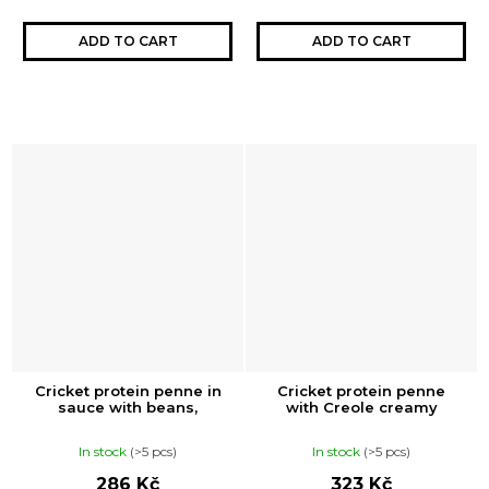
ADD TO CART
ADD TO CART
Cricket protein penne in
Cricket protein penne
sauce with beans,
with Creole creamy
spinach, and olives
chicken
In stock
(>5 pcs)
In stock
(>5 pcs)
286 Kč
323 Kč