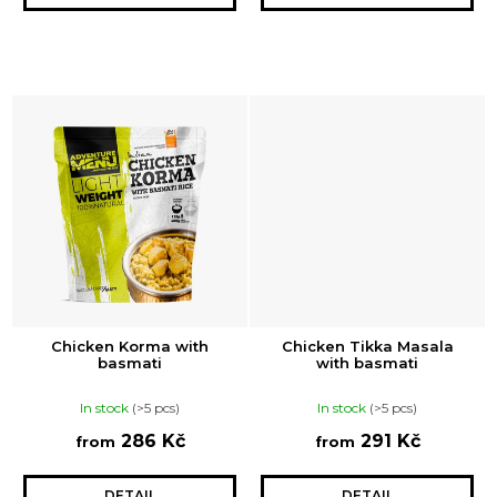
o
m
m
e
n
d
PENNE
S
BOLOŇSKOU
OMÁČKOU
A
PARMESÁNEM
285
Chicken Korma with
Chicken Tikka Masala
basmati
with basmati
Kč
In stock
(>5 pcs)
In stock
(>5 pcs)
286 Kč
291 Kč
from
from
DETAIL
DETAIL