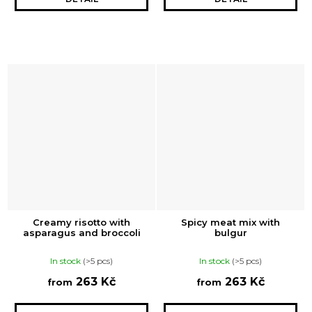
Creamy risotto with
Spicy meat mix with
asparagus and broccoli
bulgur
In stock
(>5 pcs)
In stock
(>5 pcs)
263 Kč
263 Kč
from
from