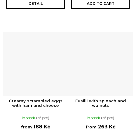
DETAIL
ADD TO CART
Creamy scrambled eggs
Fusilli with spinach and
with ham and cheese
walnuts
In stock
(>5 pcs)
In stock
(>5 pcs)
188 Kč
263 Kč
from
from