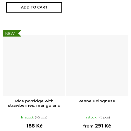
ADD TO CART
NEW
Rice porridge with
Penne Bolognese
strawberries, mango and
vanilla
In stock
(>5 pcs)
In stock
(>5 pcs)
188 Kč
291 Kč
from