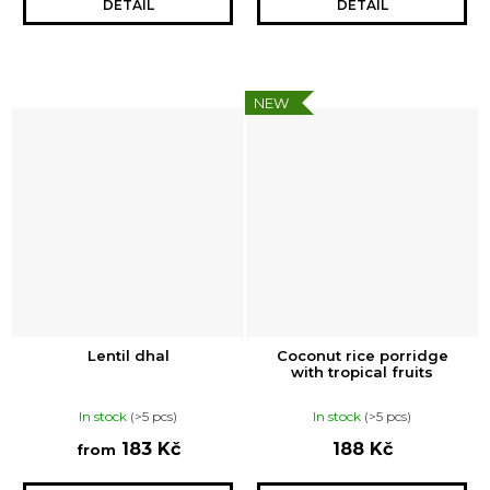
DETAIL
DETAIL
NEW
Lentil dhal
Coconut rice porridge
with tropical fruits
In stock
(>5 pcs)
In stock
(>5 pcs)
183 Kč
188 Kč
from