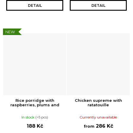
DETAIL
DETAIL
NEW
Rice porridge with
Chicken supreme with
raspberries, plums and
ratatouille
cinnamon
In stock
(>5 pcs)
Currently unavailable
188 Kč
286 Kč
from