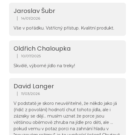
r
o
Jaroslav Šubr
l
|
14/01/2026
The store rating is 5 out of 5 stars.
s
Vše v pořádku. Vstřícný přístup. Kvalitní produkt.
Oldřich Chaloupka
|
10/07/2025
The store rating is 5 out of 5 stars.
Skvělé, výborné jídlo na treky!
David Langer
|
11/03/2026
The store rating is 5 out of 5 stars.
V podstatě je skoro neuvěřitelné, že někdo jako já
(řidič z povolání) hodnotí chuť tohoto jídla, ale i
zázraky se dějí... musím uznat že porce jsou
většinou oběmově zhruba na jídle pro děti, ale ...
pokud vemu v potaz porci na zahnání hladu v
"nouzovém režimu", je to vynikající řešení! Chuťově