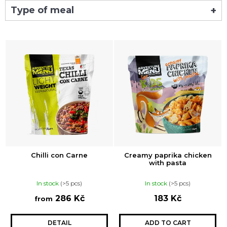
Type of meal
i
L
n
i
g
s
f
t
o
o
r
f
?
p
r
o
d
SEARCH
u
Chilli con Carne
Creamy paprika chicken
c
with pasta
t
W
In stock
(>5 pcs)
In stock
(>5 pcs)
s
e
286 Kč
183 Kč
r
from
e
c
DETAIL
ADD TO CART